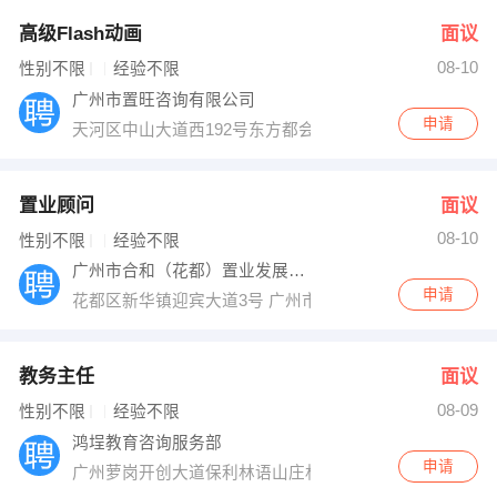
高级Flash动画
面议
08-10
性别不限
经验不限
广州市置旺咨询有限公司
申请
天河区中山大道西192号东方都会广场B栋901室（51000
置业顾问
面议
08-10
性别不限
经验不限
广州市合和（花都）置业发展有限公司
申请
花都区新华镇迎宾大道3号 广州市合和（花都）置业发展
教务主任
面议
08-09
性别不限
经验不限
鸿埕教育咨询服务部
申请
广州萝岗开创大道保利林语山庄林语路1号103