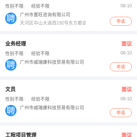
08-10
性别不限
经验不限
出纳
保险
广州市置旺咨询有限公司
申请
编辑
法律
天河区中山大道西192号东方都会广场B栋901室（51000
保洁
贸易采购
业务经理
面议
跟单
理财顾问
08-10
性别不限
经验不限
广州市威瑞康科技贸易有限公司
其他职位
申请
文员
面议
08-10
性别不限
经验不限
广州市威瑞康科技贸易有限公司
申请
工程项目管理
面议