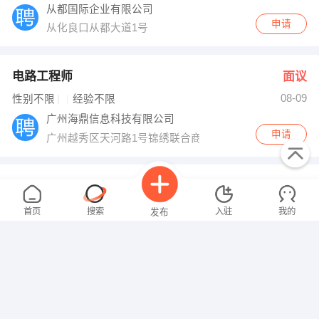
从都国际企业有限公司
申请
从化良口从都大道1号
电路工程师
面议
08-09
性别不限
经验不限
广州海鼎信息科技有限公司
申请
广州越秀区天河路1号锦绣联合商务大厦701室
计算机软、硬件∕互联
面议
08-09
性别不限
经验不限
首页
搜索
入驻
我的
发布
广州悠悠网络科技有限公司
申请
广州市天河东路242号高新技术创业中心
零售业
面议
08-09