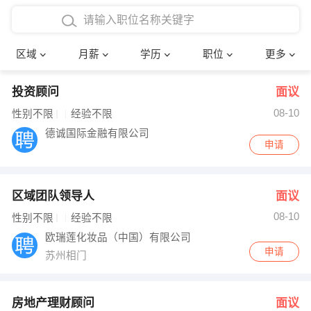
4000-5000元
本科
行政后勤
建筑装潢
确定
区域
月薪
学历
职位
更多
5000-8000元
硕士
销售岗位
教师
投资顾问
面议
8000-12000元
博士
文员
护士
08-10
性别不限
经验不限
12000-20000元
财务会计
传单派发
德诚国际金融有限公司
申请
其他
超市零售
促销导购
区域团队领导人
面议
网络IT
保健按摩
08-10
性别不限
经验不限
快递员
前台接待
欧瑞莲化妆品（中国）有限公司
申请
苏州相门
收银员
技术员/工程师
水电/机修
部门经理
房地产理财顾问
面议