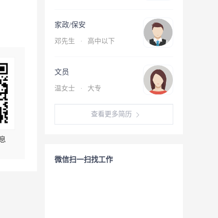
家政/保安
邓先生
·
高中以下
文员
温女士
·
大专
查看更多简历
息
微信扫一扫找工作